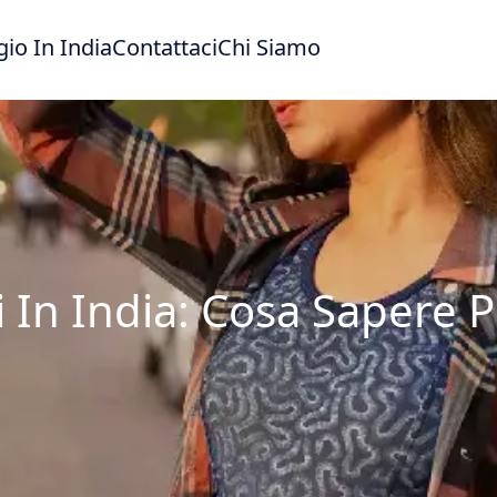
gio In India
Contattaci
Chi Siamo
i In India: Cosa Sapere P