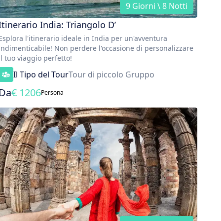
9 Giorni \ 8 Notti
Itinerario India: Triangolo D’
Esplora l'itinerario ideale in India per un'avventura
indimenticabile! Non perdere l'occasione di personalizzare
il tuo viaggio perfetto!
Il Tipo del Tour
Tour di piccolo Gruppo
Da
€
1206
Persona