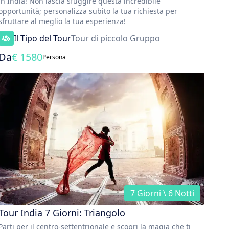
in India! Non lascia sfuggire questa incredibile
opportunità; personalizza subito la tua richiesta per
sfruttare al meglio la tua esperienza!
Il Tipo del Tour
Tour di piccolo Gruppo
Da
€
1580
Persona
7 Giorni \ 6 Notti
Tour India 7 Giorni: Triangolo
Parti per il centro-settentrionale e scopri la magia che ti