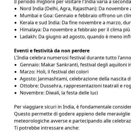
Il periodo migliore per visitare l'India varia a second
Nord India (Delhi, Agra, Rajasthan): Da novembre a
Mumbai e Goa: Gennaio e febbraio offrono un cli
Kerala e sud India: Da fine novembre a marzo, dur
Himalaya: Da novembre a febbraio per il clima più 
Ladakh: Da giugno ad agosto, quando è meno inf
Eventi e festività da non perdere
L'India celebra numerosi festival durante tutto l'anno
Gennaio: Makar Sankranti, festival degli aquiloni i
Marzo: Holi, il festival dei colori
Agosto: Janmashtami, celebrazione della nascita d
Ottobre: Dussehra, rappresentazioni teatrali e rogh
Novembre: Diwali, la festa delle luci
Per viaggiare sicuri in India, è fondamentale considerar
Questo permette di godere appieno delle meraviglie c
meteorologiche avverse e partecipando alle celebrazi
Ti potrebbe intressare anche: